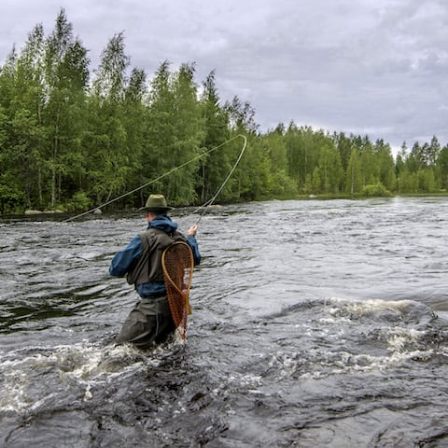
lle on kertynyt monilta aloilta. Olen työskennellyt
alastajana, sisällöntuottajana, päätoimittajana,
 sekä asiantuntijana erilaisissa luontoharrastuksissa.
 toivon auttavani ihmisiä sekä opin myös heiltä. Tervetul
 ruusuja tai risuja Sickman- blogista. Ota rohkeasti