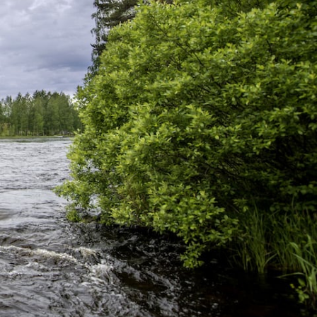
UUSIMMAT KIRJOITUKSET
Majoitu taivasalla – Testissä
oa
Nordisk Gormsson Curve
makuupussi ja monikäyttöinen
Jorund Tech Bivy
Testissä Meindl Dovre Extreme
GTX® wide vaellus- ja
metsästyskengät
Kasvio valokuvin – erä- ja luonto-
oppaan opeteltavat kasvit (osa 2.)
Metson soitimella
Suursiikaa arktisten tunturivesien
kevätjäiltä
Arvioitavana legendaarinen
Fjällräven Polar makuupussi