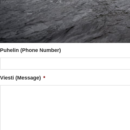
Sähköposti (Email)
*
Puhelin (Phone Number)
Viesti (Message)
*