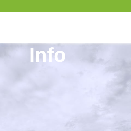
Info
joittajasta
issani luontoon, luontoharrastuksiin, terveyteen sekä
iittyvistä aiheista. Erityisesti luontoharrastuksia esittelevä
hellä sydäntäni.
saitsin leipäni myynnin ja markkinoinnin tehtävissä noi
. Päätyöni ohella toimin myös sivutoimisena yrittäjänä.