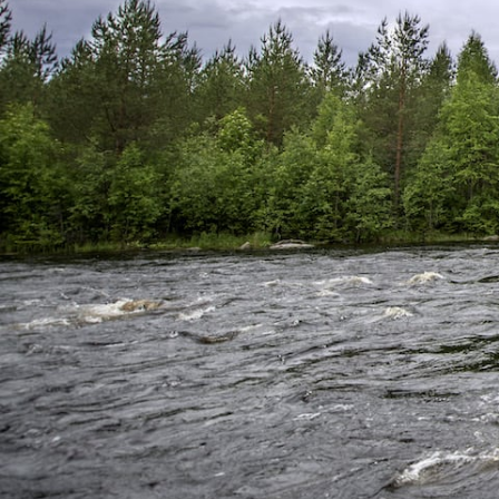
Kokemusta minu
myöskin perhok
luennoitsijana
Blogini kautta
jakamaan kokemuksia!
Yhteystiedot:
Puhelin: +358 45 150 2386
Sähköposti: info@sickman.fi
OTA YHTEYTTÄ – CONTACT US
Alla olevalla yhteydenottolomakkeella voit jättää ideoita,
yhteyttä, vastaan sinulle mahdollisimman pian!
Nimi (Your Name)
*