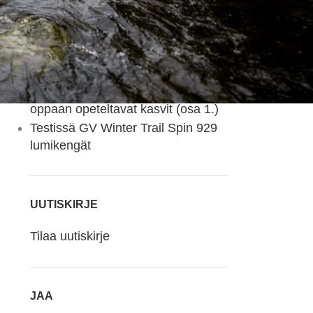
Testissä uudistunut Haglöfs L.I.M
GTX-kuoritakki
Devold Tuvegga Sport Air –
kaksipuolinen merinovillakerrasto
monipuoliseen käyttöön
Kasvio valokuvin – erä -ja luonto-
oppaan opeteltavat kasvit (osa 1.)
Testissä GV Winter Trail Spin 929
lumikengät
UUTISKIRJE
Tilaa uutiskirje
JAA