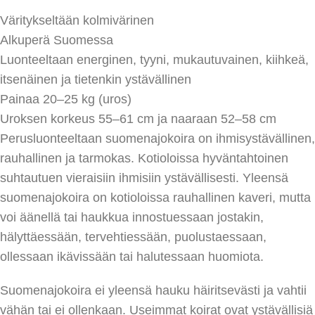
Väritykseltään kolmivärinen
Alkuperä Suomessa
Luonteeltaan energinen, tyyni, mukautuvainen, kiihkeä,
itsenäinen ja tietenkin ystävällinen
Painaa 20–25 kg (uros)
Uroksen korkeus 55–61 cm ja naaraan 52–58 cm
Perusluonteeltaan suomenajokoira on ihmisystävällinen,
rauhallinen ja tarmokas. Kotioloissa hyväntahtoinen
suhtautuen vieraisiin ihmisiin ystävällisesti. Yleensä
suomenajokoira on kotioloissa rauhallinen kaveri, mutta
voi äänellä tai haukkua innostuessaan jostakin,
hälyttäessään, tervehtiessään, puolustaessaan,
ollessaan ikävissään tai halutessaan huomiota.
Suomenajokoira ei yleensä hauku häiritsevästi ja vahtii
vähän tai ei ollenkaan. Useimmat koirat ovat ystävällisiä