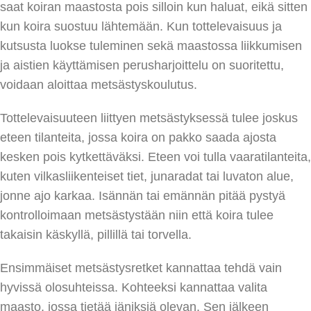
saat koiran maastosta pois silloin kun haluat, eikä sitten
kun koira suostuu lähtemään. Kun tottelevaisuus ja
kutsusta luokse tuleminen sekä maastossa liikkumisen
ja aistien käyttämisen perusharjoittelu on suoritettu,
voidaan aloittaa metsästyskoulutus.
Tottelevaisuuteen liittyen metsästyksessä tulee joskus
eteen tilanteita, jossa koira on pakko saada ajosta
kesken pois kytkettäväksi. Eteen voi tulla vaaratilanteita,
kuten vilkasliikenteiset tiet, junaradat tai luvaton alue,
jonne ajo karkaa. Isännän tai emännän pitää pystyä
kontrolloimaan metsästystään niin että koira tulee
takaisin käskyllä, pillillä tai torvella.
Ensimmäiset metsästysretket kannattaa tehdä vain
hyvissä olosuhteissa. Kohteeksi kannattaa valita
maasto, jossa tietää jäniksiä olevan. Sen jälkeen