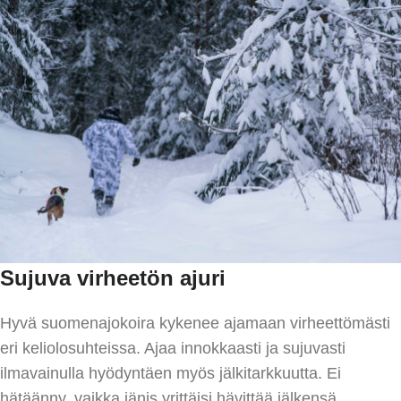
Sujuva virheetön ajuri
Hyvä suomenajokoira kykenee ajamaan virheettömästi
eri keliolosuhteissa. Ajaa innokkaasti ja sujuvasti
ilmavainulla hyödyntäen myös jälkitarkkuutta. Ei
hätäänny, vaikka jänis yrittäisi hävittää jälkensä