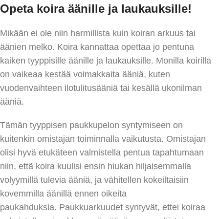
Opeta koira äänille ja laukauksille!
Mikään ei ole niin harmillista kuin koiran arkuus tai
äänien melko. Koira kannattaa opettaa jo pentuna
kaiken tyyppisille äänille ja laukauksille. Monilla koirilla
on vaikeaa kestää voimakkaita ääniä, kuten
vuodenvaihteen ilotulitusääniä tai kesällä ukonilman
ääniä.
Tämän tyyppisen paukkupelon syntymiseen on
kuitenkin omistajan toiminnalla vaikutusta. Omistajan
olisi hyvä etukäteen valmistella pentua tapahtumaan
niin, että koira kuulisi ensin hiukan hiljaisemmalla
volyymillä tulevia ääniä, ja vähitellen kokeiltaisiin
kovemmilla äänillä ennen oikeita
paukahduksia. Paukkuarkuudet syntyvät, ettei koiraa