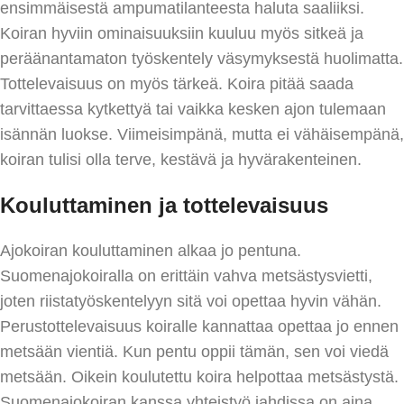
ensimmäisestä ampumatilanteesta haluta saaliiksi.
Koiran hyviin ominaisuuksiin kuuluu myös sitkeä ja
peräänantamaton työskentely väsymyksestä huolimatta.
Tottelevaisuus on myös tärkeä. Koira pitää saada
tarvittaessa kytkettyä tai vaikka kesken ajon tulemaan
isännän luokse. Viimeisimpänä, mutta ei vähäisempänä,
koiran tulisi olla terve, kestävä ja hyvärakenteinen.
Kouluttaminen ja tottelevaisuus
Ajokoiran kouluttaminen alkaa jo pentuna.
Suomenajokoiralla on erittäin vahva metsästysvietti,
joten riistatyöskentelyyn sitä voi opettaa hyvin vähän.
Perustottelevaisuus koiralle kannattaa opettaa jo ennen
metsään vientiä. Kun pentu oppii tämän, sen voi viedä
metsään. Oikein koulutettu koira helpottaa metsästystä.
Suomenajokoiran kanssa yhteistyö jahdissa on aina