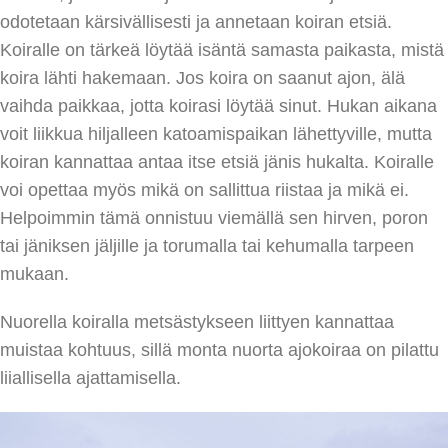
odotetaan kärsivällisesti ja annetaan koiran etsiä.
Koiralle on tärkeä löytää isäntä samasta paikasta, mistä
koira lähti hakemaan. Jos koira on saanut ajon, älä
vaihda paikkaa, jotta koirasi löytää sinut. Hukan aikana
voit liikkua hiljalleen katoamispaikan lähettyville, mutta
koiran kannattaa antaa itse etsiä jänis hukalta. Koiralle
voi opettaa myös mikä on sallittua riistaa ja mikä ei.
Helpoimmin tämä onnistuu viemällä sen hirven, poron
tai jäniksen jäljille ja torumalla tai kehumalla tarpeen
mukaan.
Nuorella koiralla metsästykseen liittyen kannattaa
muistaa kohtuus, sillä monta nuorta ajokoiraa on pilattu
liiallisella ajattamisella.