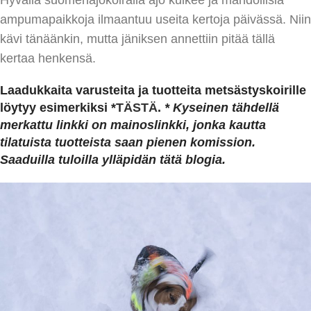
ampumapaikkoja ilmaantuu useita kertoja päivässä. Niin
kävi tänäänkin, mutta jäniksen annettiin pitää tällä
kertaa henkensä.
Laadukkaita varusteita ja tuotteita metsästyskoirille
löytyy esimerkiksi
*
TÄSTÄ
.
* Kyseinen tähdellä
merkattu linkki on mainoslinkki, jonka kautta
tilatuista tuotteista saan pienen komission.
Saaduilla tuloilla ylläpidän tätä blogia.