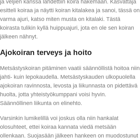
ja veljien kanssa lähdettiin koira hakemaan. Kasvattaja
esitteli koiraa ja näytti koiran kitalakea ja sanoi, tässä on
varma ajuri, katso miten musta on kitalaki. Tästä
koirasta tulikin kyllä huippuajuri, jota en ole sen koiran
jälkeen nähnyt.
Ajokoiran terveys ja hoito
Metsästyskoiran pitäminen vaatii säännöllistä hoitoa niin
jahti- kuin lepokaudella. Metsästyskauden ulkopuolella
ajokoiran ravinnosta, levosta ja liikunnasta on pidettävä
huolta, jotta yhteistyökumppani voisi hyvin.
Säännöllinen liikunta on elinehto.
Varsinkin lumikelillä voi joskus olla niin hankalat
olosuhteet, ettei koiraa kannata viedä metsään
ollenkaan. Suojasään jälkeen hankeen on muodostunut