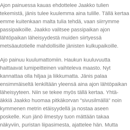
Ajon painuessa kauas ehdottelee Jaakko tulien
tekemistä, jänis tulee kuulemma aina tulille. Tällä kertaa
emme kuitenkaan malta tulia tehdä, vaan siirrymme
passipaikoille. Jaakko valitsee passipaikan ajon
lähtöpaikan läheisyydestä muiden siirtyessä
metsäautotielle mahdollisille jänisten kulkupaikoille.
Ajo painuu kuulumattomiin. Haukun kuuluvuutta
haittaavat lumipeitteinen vaihteleva maasto. Nyt
kannattaa olla hiljaa ja liikkumatta. Jänis palaa
ensimmäiseltä lenkiltään yleensä aina ajon lähtöpaikan
läheisyyteen. Niin se tekee myös tällä kertaa. Yhtä-
äkkiä Jaakko huomaa pitkäkorvan ”sivusilmällä” noin
kymmenen metrin etäisyydellä ja nostaa aseen
poskelle. Kun jänö ilmestyy tuon mättään takaa
näkyviin, puristan liipasimesta, ajattelee hän. Mutta