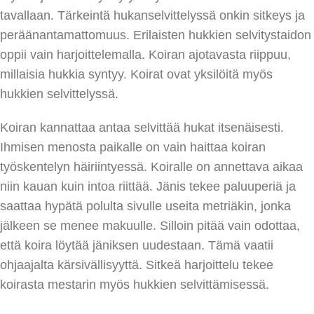
tavallaan. Tärkeintä hukanselvittelyssä onkin sitkeys ja
peräänantamattomuus. Erilaisten hukkien selvitystaidon
oppii vain harjoittelemalla. Koiran ajotavasta riippuu,
millaisia hukkia syntyy. Koirat ovat yksilöitä myös
hukkien selvittelyssä.
Koiran kannattaa antaa selvittää hukat itsenäisesti.
Ihmisen menosta paikalle on vain haittaa koiran
työskentelyn häiriintyessä. Koiralle on annettava aikaa
niin kauan kuin intoa riittää. Jänis tekee paluuperiä ja
saattaa hypätä polulta sivulle useita metriäkin, jonka
jälkeen se menee makuulle. Silloin pitää vain odottaa,
että koira löytää jäniksen uudestaan. Tämä vaatii
ohjaajalta kärsivällisyyttä. Sitkeä harjoittelu tekee
koirasta mestarin myös hukkien selvittämisessä.