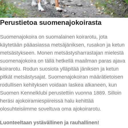
Perustietoa suomenajokoirasta
Suomenajokoira on suomalainen koirarotu, jota
käytetään pääasiassa metsäjäniksen, rusakon ja ketun
metsästykseen. Monen metsästysharrastajan mielestä
suomenajokoira on tällä hetkellä maailman paras ajava
koirarotu. Rodun suosiota ylläpitää jäniksen ja ketun
pitkät metsästysajat. Suomenajokoiran määrätietoisen
rodullisen kehityksen voidaan laskea alkaneen, kun
Suomen Kennelklubi perustettiin vuonna 1889. Silloin
heräsi ajokoiramiespiireissä halu kehittää
olosuhteisiimme soveltuva oma ajokoirarotu.
Luonteeltaan ystävällinen ja rauhallinen!