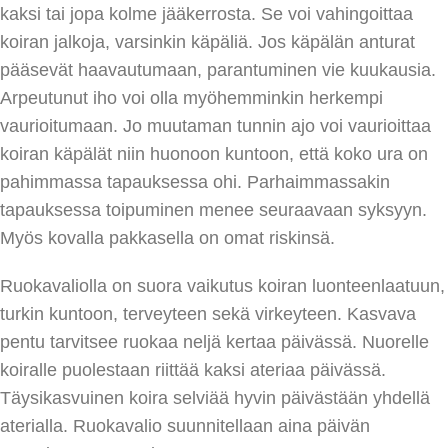
kaksi tai jopa kolme jääkerrosta. Se voi vahingoittaa
koiran jalkoja, varsinkin käpäliä. Jos käpälän anturat
pääsevät haavautumaan, parantuminen vie kuukausia.
Arpeutunut iho voi olla myöhemminkin herkempi
vaurioitumaan. Jo muutaman tunnin ajo voi vaurioittaa
koiran käpälät niin huonoon kuntoon, että koko ura on
pahimmassa tapauksessa ohi. Parhaimmassakin
tapauksessa toipuminen menee seuraavaan syksyyn.
Myös kovalla pakkasella on omat riskinsä.
Ruokavaliolla on suora vaikutus koiran luonteenlaatuun,
turkin kuntoon, terveyteen sekä virkeyteen. Kasvava
pentu tarvitsee ruokaa neljä kertaa päivässä. Nuorelle
koiralle puolestaan riittää kaksi ateriaa päivässä.
Täysikasvuinen koira selviää hyvin päivästään yhdellä
aterialla. Ruokavalio suunnitellaan aina päivän