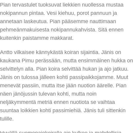
Pian tervastulet tuoksuvat liekkien nuollessa mustaa
nokipannun pintaa. Vesi kiehuu, porot pannuun ja
annetaan laskeutua. Pian pääsemme nauttimaan
pehmeänmakuisesta nokipannukahvista. Sitä ennen
kuitenkin paistamme makkarat.
Antto vilkaisee kännykästä koiran sijaintia. Jänis on
kaukana Pimu perässään, mutta ensimmäinen hukka on
selvittelyn alla. Pian koira selvittää hukan ja ajo jatkuu.
Jänis on tulossa jälleen kohti passipaikkojamme. Muut
menevät passiin, mutta itse jään nuotion äärelle. Pian
näen jänöjussin tulevan kohti, mutta noin
neljäkymmentä metriä ennen nuotiota se vaihtaa
suuntaa loikkien kohti passimiehiä. Jänis tuli sittenkin
tulille.
Hyvällä suomenajokoiralla ajo kulkee ja mahdollisia