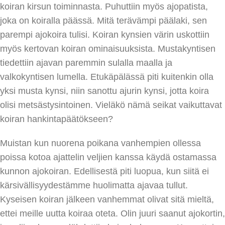
koiran kirsun toiminnasta. Puhuttiin myös ajopatista,
joka on koiralla päässä. Mitä terävämpi päälaki, sen
parempi ajokoira tulisi. Koiran kynsien värin uskottiin
myös kertovan koiran ominaisuuksista. Mustakyntisen
tiedettiin ajavan paremmin sulalla maalla ja
valkokyntisen lumella. Etukäpälässä piti kuitenkin olla
yksi musta kynsi, niin sanottu ajurin kynsi, jotta koira
olisi metsästysintoinen. Vieläkö nämä seikat vaikuttavat
koiran hankintapäätökseen?
Muistan kun nuorena poikana vanhempien ollessa
poissa kotoa ajattelin veljien kanssa käydä ostamassa
kunnon ajokoiran. Edellisestä piti luopua, kun siitä ei
kärsivällisyydestämme huolimatta ajavaa tullut.
Kyseisen koiran jälkeen vanhemmat olivat sitä mieltä,
ettei meille uutta koiraa oteta. Olin juuri saanut ajokortin,