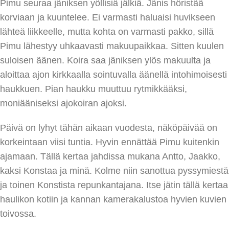
Pimu seuraa jäniksen yöllisiä jälkiä. Jänis höristää
korviaan ja kuuntelee. Ei varmasti haluaisi huvikseen
lähteä liikkeelle, mutta kohta on varmasti pakko, sillä
Pimu lähestyy uhkaavasti makuupaikkaa. Sitten kuulen
suloisen äänen. Koira saa jäniksen ylös makuulta ja
aloittaa ajon kirkkaalla sointuvalla äänellä intohimoisesti
haukkuen. Pian haukku muuttuu rytmikkääksi,
moniääniseksi ajokoiran ajoksi.
Päivä on lyhyt tähän aikaan vuodesta, näköpäivää on
korkeintaan viisi tuntia. Hyvin ennättää Pimu kuitenkin
ajamaan. Tällä kertaa jahdissa mukana Antto, Jaakko,
kaksi Konstaa ja minä. Kolme niin sanottua pyssymiestä
ja toinen Konstista repunkantajana. Itse jätin tällä kertaa
haulikon kotiin ja kannan kamerakalustoa hyvien kuvien
toivossa.