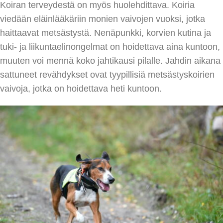
Koiran terveydestä on myös huolehdittava. Koiria
viedään eläinlääkäriin monien vaivojen vuoksi, jotka
haittaavat metsästystä. Nenäpunkki, korvien kutina ja
tuki- ja liikuntaelinongelmat on hoidettava aina kuntoon,
muuten voi mennä koko jahtikausi pilalle. Jahdin aikana
sattuneet revähdykset ovat tyypillisiä metsästyskoirien
vaivoja, jotka on hoidettava heti kuntoon.