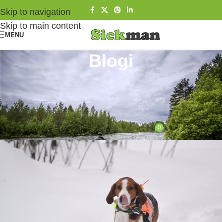
Skip to navigation
Skip to main content
MENU
Blogi
METSÄSTYSKOIRAT
Suomenajokoira- jänisjahdin paras
apuri
0
Juha Tissari
On 4.5.2018