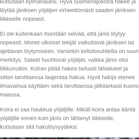
kutsutaan kylmähauksi. Hyvä suomenajokoira hakee ja
löytää jäniksen yöjäljen virheettömästi saaden jäniksen
liikkeelle nopeasti.
Ei ole kuitenkaan itsestään selvää, että jänis löytyy
nopeasti. Monet ulkoiset tekijät vaikuttavat jäniksen tai
ajettavan löytymiseen. Varsinkin keliolosuhteilla on suuri
merkitys. Sateet huuhtovat yöjäljet, vaikka jänis olisi
liikkunutkin. Koiran pitää hakea tarkasti lähialueet ja
sitten tarvittaessa laajentaa hakua. Hyvä hakija etenee
ilmavainua käyttäen sekä tarvittaessa jälkitarkasti kuono
maassa.
Koira ei saa haukkua yöjäljille. Mikäli koira antaa ääntä
yöjäljille ennen kuin jänis on lähtenyt liikkeelle,
kutsutaan sitä hakulöysyydeksi.