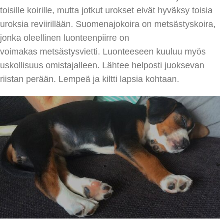
toisille koirille, mutta jotkut urokset eivät hyväksy toisia
uroksia reviirillään. Suomenajokoira on metsästyskoira,
jonka oleellinen luonteenpiirre on
voimakas metsästysvietti. Luonteeseen kuuluu myös
uskollisuus omistajalleen. Lähtee helposti juoksevan
riistan perään. Lempeä ja kiltti lapsia kohtaan.