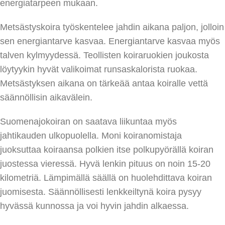
energiatarpeen mukaan.
Metsästyskoira työskentelee jahdin aikana paljon, jolloin
sen energiantarve kasvaa. Energiantarve kasvaa myös
talven kylmyydessä. Teollisten koiraruokien joukosta
löytyykin hyvät valikoimat runsaskalorista ruokaa.
Metsästyksen aikana on tärkeää antaa koiralle vettä
säännöllisin aikavälein.
Suomenajokoiran on saatava liikuntaa myös
jahtikauden ulkopuolella. Moni koiranomistaja
juoksuttaa koiraansa polkien itse polkupyörällä koiran
juostessa vieressä. Hyvä lenkin pituus on noin 15-20
kilometriä. Lämpimällä säällä on huolehdittava koiran
juomisesta. Säännöllisesti lenkkeiltynä koira pysyy
hyvässä kunnossa ja voi hyvin jahdin alkaessa.