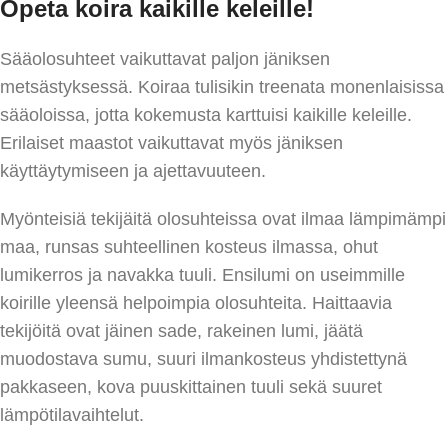
Opeta koira kaikille keleille!
Sääolosuhteet vaikuttavat paljon jäniksen
metsästyksessä. Koiraa tulisikin treenata monenlaisissa
sääoloissa, jotta kokemusta karttuisi kaikille keleille.
Erilaiset maastot vaikuttavat myös jäniksen
käyttäytymiseen ja ajettavuuteen.
Myönteisiä tekijäitä olosuhteissa ovat ilmaa lämpimämpi
maa, runsas suhteellinen kosteus ilmassa, ohut
lumikerros ja navakka tuuli. Ensilumi on useimmille
koirille yleensä helpoimpia olosuhteita. Haittaavia
tekijöitä ovat jäinen sade, rakeinen lumi, jäätä
muodostava sumu, suuri ilmankosteus yhdistettynä
pakkaseen, kova puuskittainen tuuli sekä suuret
lämpötilavaihtelut.