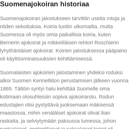
Suomenajokoiran historiaa
Suomenajokoiran jalostukseen tarvittiin useita rotuja ja
niiden sekoituksia. Koiria tuotiin ulkomailta, mutta
Suomessa oli myös omia paikallisia koiria, kuten
Bernerin ajokoirat ja mikkeliläisen rehtori Roschierin
lyhythäntäiset ajokoirat. Koirien jalostuksessa pääpaino
oli käyttöominaisuuksien kehittämisessä.
Suomalaisten ajokoirien jalostaminen yhdeksi roduksi
alkoi Suomen Kennelliiton perustamisen jälkeen vuonna
1889. Tällöin syntyi halu kehittää Suomelle oma
kotimaan olosuhteisiin sopiva ajokoirarotu. Rodun
edustajien olisi pystyttävä juoksemaan mäkisessä
maastossa, mihin venäläiset ajokoirat olivat liian
raskaita, ja selviytymään paksussa lumessa, johon