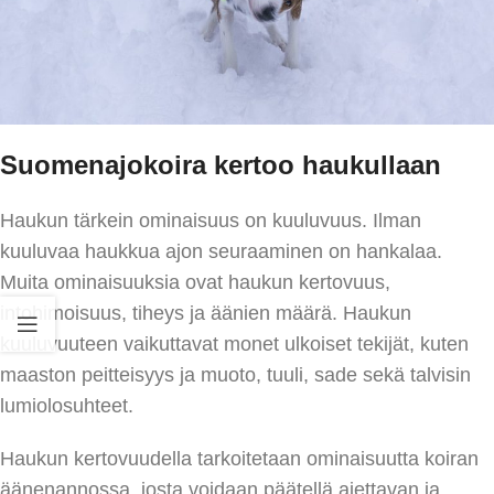
Suomenajokoira kertoo haukullaan
Haukun tärkein ominaisuus on kuuluvuus. Ilman
kuuluvaa haukkua ajon seuraaminen on hankalaa.
Muita ominaisuuksia ovat haukun kertovuus,
intohimoisuus, tiheys ja äänien määrä. Haukun
kuuluvuuteen vaikuttavat monet ulkoiset tekijät, kuten
maaston peitteisyys ja muoto, tuuli, sade sekä talvisin
lumiolosuhteet.
Haukun kertovuudella tarkoitetaan ominaisuutta koiran
äänenannossa, josta voidaan päätellä ajettavan ja