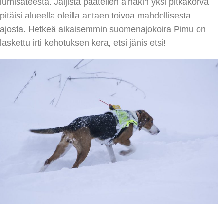
lumisateesta. Jäljistä päätellen ainakin yksi pitkäkorva
pitäisi alueella oleilla antaen toivoa mahdollisesta
ajosta. Hetkeä aikaisemmin suomenajokoira Pimu on
laskettu irti kehotuksen kera, etsi jänis etsi!