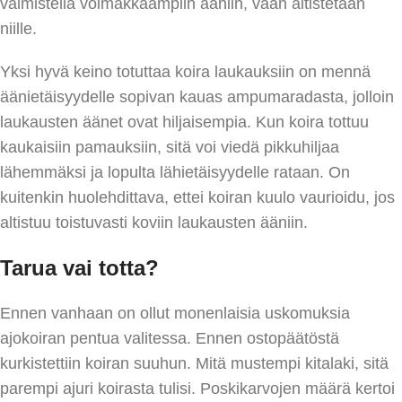
valmistella voimakkaampiin ääniin, vaan altistetaan
niille.
Yksi hyvä keino totuttaa koira laukauksiin on mennä
äänietäisyydelle sopivan kauas ampumaradasta, jolloin
laukausten äänet ovat hiljaisempia. Kun koira tottuu
kaukaisiin pamauksiin, sitä voi viedä pikkuhiljaa
lähemmäksi ja lopulta lähietäisyydelle rataan. On
kuitenkin huolehdittava, ettei koiran kuulo vaurioidu, jos
altistuu toistuvasti koviin laukausten ääniin.
Tarua vai totta?
Ennen vanhaan on ollut monenlaisia uskomuksia
ajokoiran pentua valitessa. Ennen ostopäätöstä
kurkistettiin koiran suuhun. Mitä mustempi kitalaki, sitä
parempi ajuri koirasta tulisi. Poskikarvojen määrä kertoi