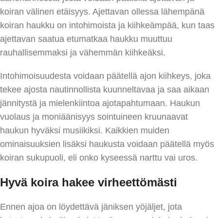
koiran välinen etäisyys. Ajettavan ollessa lähempänä
koiran haukku on intohimoista ja kiihkeämpää, kun taas
ajettavan saatua etumatkaa haukku muuttuu
rauhallisemmaksi ja vähemmän kiihkeäksi.
Intohimoisuudesta voidaan päätellä ajon kiihkeys, joka
tekee ajosta nautinnollista kuunneltavaa ja saa aikaan
jännitystä ja mielenkiintoa ajotapahtumaan. Haukun
vuolaus ja moniäänisyys sointuineen kruunaavat
haukun hyväksi musiikiksi. Kaikkien muiden
ominaisuuksien lisäksi haukusta voidaan päätellä myös
koiran sukupuoli, eli onko kyseessä narttu vai uros.
Hyvä koira hakee virheettömästi
Ennen ajoa on löydettävä jäniksen yöjäljet, jota