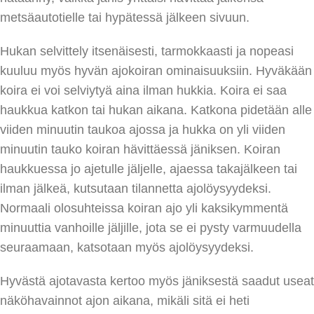
metsäautotielle tai hypätessä jälkeen sivuun.
Hukan selvittely itsenäisesti, tarmokkaasti ja nopeasi
kuuluu myös hyvän ajokoiran ominaisuuksiin. Hyväkään
koira ei voi selviytyä aina ilman hukkia. Koira ei saa
haukkua katkon tai hukan aikana. Katkona pidetään alle
viiden minuutin taukoa ajossa ja hukka on yli viiden
minuutin tauko koiran hävittäessä jäniksen. Koiran
haukkuessa jo ajetulle jäljelle, ajaessa takajälkeen tai
ilman jälkeä, kutsutaan tilannetta ajolöysyydeksi.
Normaali olosuhteissa koiran ajo yli kaksikymmentä
minuuttia vanhoille jäljille, jota se ei pysty varmuudella
seuraamaan, katsotaan myös ajolöysyydeksi.
Hyvästä ajotavasta kertoo myös jäniksestä saadut useat
näköhavainnot ajon aikana, mikäli sitä ei heti