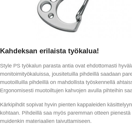
Kahdeksan erilaista työkalua!
Style PS työkalun parasta antia ovat ehdottomasti hyväl
monitoimityökaluissa, jousitetuilla pihdeillä saadaan 
muotoilluilla pihdeillä on mahdollista työskennellä ahtais
Ergonomisesti muotoiltujen kahvojen avulla pihteihin s
Kärkipihdit sopivat hyvin pienten kappaleiden käsittely
kohtaan. Pihdeillä saa myös paremman otteen pienestä 
muidenkin materiaalien taivuttamiseen.