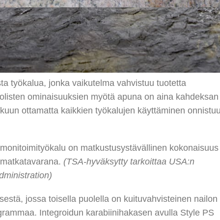
e mukana kaikkialle. Jousitettujen pihtien,
vaajan, viilan ja miniruuvimeisselin ansiosta
saatavilla.
sta työkalua, jonka vaikutelma vahvistuu tuotetta
uolisten ominaisuuksien myötä apuna on aina kahdeksan
ukuun ottamatta kaikkien työkalujen käyttäminen onnistu
monitoimityökalu on matkustusystävällinen kokonaisuus
simatkatavarana.
(
TSA-hyväksytty tarkoittaa USA:n
dministration)
stä, jossa toisella puolella on kuituvahvisteinen nailon
5 grammaa. Integroidun karabiinihakasen avulla Style PS