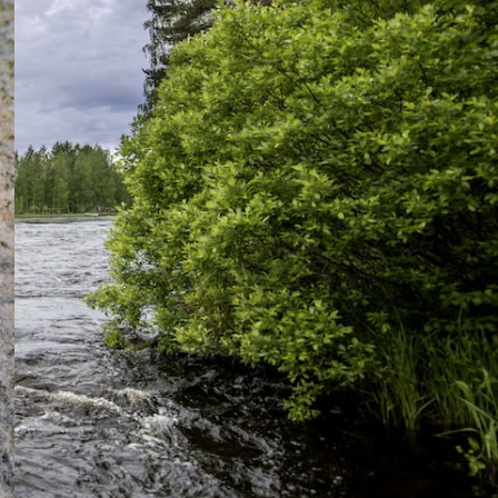
UUSIMMAT KIRJOITUKSET
Majoitu taivasalla – Testissä
Nordisk Gormsson Curve
makuupussi ja monikäyttöinen
Jorund Tech Bivy
Testissä Meindl Dovre Extreme
GTX® wide vaellus- ja
metsästyskengät
Kasvio valokuvin – erä- ja luonto-
oppaan opeteltavat kasvit (osa 2.)
Metson soitimella
Suursiikaa arktisten tunturivesien
kevätjäiltä
Arvioitavana legendaarinen
Fjällräven Polar makuupussi