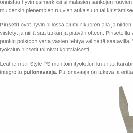
onnistuu hyvin esimerkiksi silmälasien sankojen ruuvien
muidenkin pienempien ruuvien aukaisuun tai kiristämise
Pinsetit
ovat hyvin piilossa alumiinikuoren alla ja niide
viistetyt ja niillä saa tarkan ja pitävän otteen. Pinseteill
punkin poistoon varta vasten tehtyä välinettä saatavilla
työkalun pinsetit toimivat kohtalaisesti.
Leatherman Style PS monitoimityökalun kruunaa
karabi
integroitu
pullonavaaja
. Pullonavaaja on tukeva ja erittä