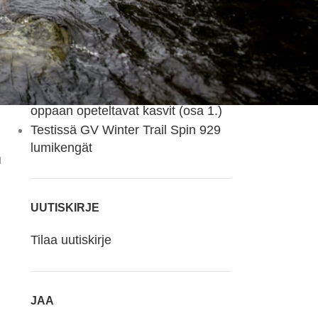
Testissä uudistunut Haglöfs L.I.M
GTX-kuoritakki
Devold Tuvegga Sport Air –
kaksipuolinen merinovillakerrasto
monipuoliseen käyttöön
Kasvio valokuvin – erä -ja luonto-
oppaan opeteltavat kasvit (osa 1.)
Testissä GV Winter Trail Spin 929
lumikengät
u
UUTISKIRJE
Tilaa uutiskirje
JAA