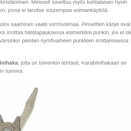
 kiristäminen. Meisseli soveltuu myös kohtalaisen hyvin
en, jossa ei tarvitse suurempaa voimankäyttöä.
n ulos saaminen vaatii sormivoimaa. Pinsettien kärjet ovat
ä voi irrottaa hätätapauksessa esimerkiksi punkin, jos ei ol
. Varsinkin pienten nymfivaiheen punkkien irrottamisessa
inihaka
, jolla on toinenkin tehtävä. Karabiinihakaan on
in toimiva.