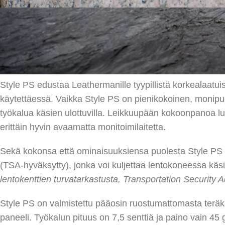
Leatherman Style PS monitoimityökalu kulke
sivuleikkurien, saksien, pinsettien, pullona
sinulla on välttämättömimmät työkalut aina 
Style PS edustaa Leathermanille tyypillistä korkealaatui
käytettäessä. Vaikka Style PS on pienikokoinen, monip
työkalua käsien ulottuvilla. Leikkuupään kokoonpanoa l
erittäin hyvin avaamatta monitoimilaitetta.
Sekä kokonsa että ominaisuuksiensa puolesta Style PS 
(TSA-hyväksytty), jonka voi kuljettaa lentokoneessa kä
lentokenttien turvatarkastusta, Transportation Security A
Style PS on valmistettu pääosin ruostumattomasta teräkse
paneeli. Työkalun pituus on 7,5 senttiä ja paino vain 4