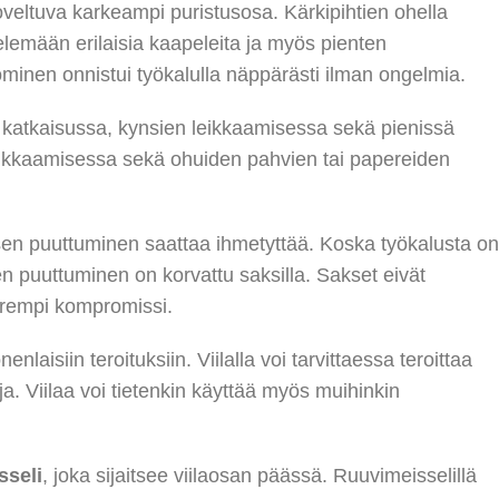
eltuva karkeampi puristusosa. Kärkipihtien ohella
telemään erilaisia kaapeleita ja myös pienten
ominen onnistui työkalulla näppärästi ilman ongelmia.
n katkaisussa, kynsien leikkaamisessa sekä pienissä
ikkaamisessa sekä ohuiden pahvien tai papereiden
sen puuttuminen saattaa ihmetyttää. Koska työkalusta on
tsen puuttuminen on korvattu saksilla. Sakset eivät
parempi kompromissi.
nlaisiin teroituksiin. Viilalla voi tarvittaessa teroittaa
a. Viilaa voi tietenkin käyttää myös muihinkin
sseli
, joka sijaitsee viilaosan päässä. Ruuvimeisselillä