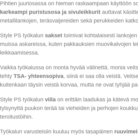
Pihtien juuriosassa on hieman raskaampaan käyttöön sov
karkeampi puristusosa ja
sivuleikkurit
auttavat käsit
metallilankojen, teräsvaijereiden sekä perukkeiden katk
Style PS työkalun
sakset
toimivat kohtalaisesti lankoje
muissa askareissa, kuten pakkauksien muovikalvojen le
leikkaamisessa.
Vaikka työkalussa on monta hyvää välinettä, monia veit
tehty
TSA- yhteensopiva
, siinä ei saa olla veistä. Vei
kuitenkaan täysin veistä korvaa, mutta ne ovat tyhjää 
Style PS työkalun
viila
on erittäin laadukas ja kätevä mone
tylsynyttä puukon terää tai vieheiden ja perhojen koukkuj
teroitustöihin.
Työkalun varusteisiin kuuluu myös tasapäinen
ruuvimei