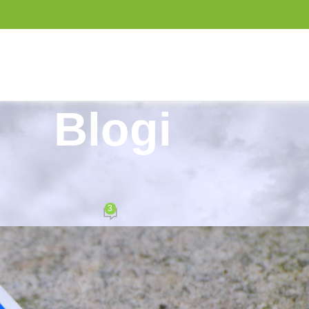
Blogi
KEILY
ärä LEATHERMAN STYLE PS!
3
sari
On 18.11.2018