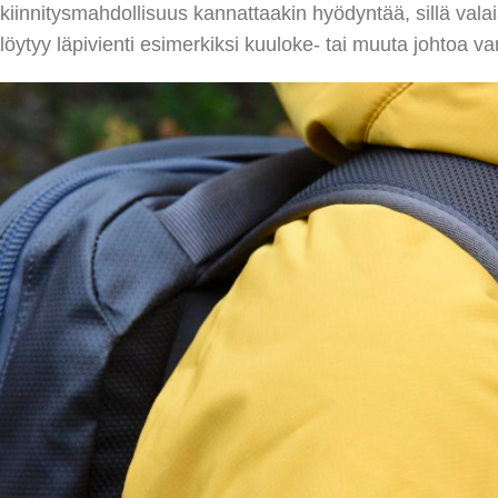
kiinnitysmahdollisuus kannattaakin hyödyntää, sillä vala
löytyy läpivienti esimerkiksi kuuloke- tai muuta johtoa va