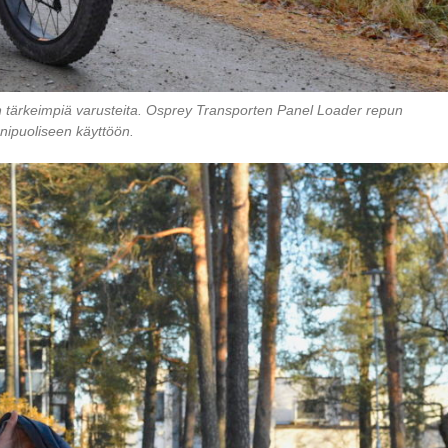
sen tärkeimpiä varusteita. Osprey Transporten Panel Loader repun
nipuoliseen käyttöön.