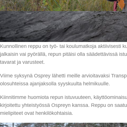
Osprey Transporten Panel Loader on kestävä
jokapäiväiseen käyttöön.
Kunnollinen reppu on työ- tai koulumatkoja aktiivisesti ku
jalkaisin vai pyörällä, repun pitäisi olla säädettävissä is
tavarat ja varusteet.
Viime syksynä Osprey lähetti meille arvioitavaksi Tran
olosuhteissa ajanjaksolla syyskuulta helmikuulle.
Kiinnitimme huomiota repun istuvuuteen, käyttöominaisuu
kirjoitettu yhteistyössä Ospreyn kanssa. Reppu on saatu k
mielipiteet ovat henkilökohtaisia.