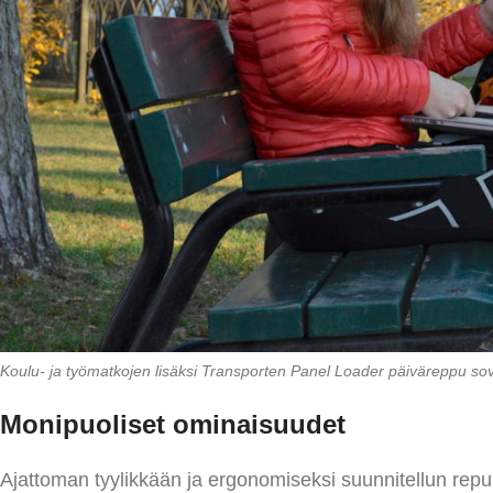
Koulu- ja työmatkojen lisäksi Transporten Panel Loader
päiväreppu sov
Monipuoliset ominaisuudet
Ajattoman tyylikkään ja ergonomiseksi suunnitellun repun