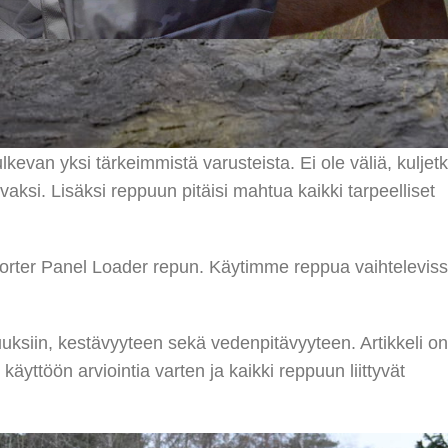
, käytännöllinen ja vettähylkivä päivärepp
lkevan yksi tärkeimmistä varusteista. Ei ole väliä, kuljet
tuvaksi. Lisäksi reppuun pitäisi mahtua kaikki tarpeelliset
sporter Panel Loader repun. Käytimme reppua vaihtelevis
ksiin, kestävyyteen sekä vedenpitävyyteen. Artikkeli on
äyttöön arviointia varten ja kaikki reppuun liittyvät