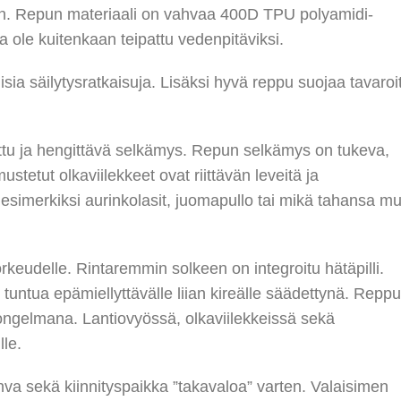
ön. Repun materiaali on vahvaa 400D TPU polyamidi-
 ole kuitenkaan teipattu vedenpitäviksi.
sia säilytysratkaisuja. Lisäksi hyvä reppu suojaa tavaroi
tu ja hengittävä selkämys. Repun selkämys on tukeva,
stetut olkaviilekkeet ovat riittävän leveitä ja
ä esimerkiksi aurinkolasit, juomapullo tai mikä tahansa m
keudelle. Rintaremmin solkeen on integroitu hätäpilli.
tuntua epämiellyttävälle liian kireälle säädettynä. Repp
ongelmana. Lantiovyössä, olkaviilekkeissä sekä
lle.
 sekä kiinnityspaikka ”takavaloa” varten. Valaisimen