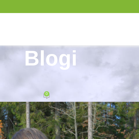
Blogi
Y
,
YLEINEN
sporter Panel Loader reppu
0
ssari
On 3.3.2021