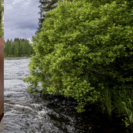
UUSIMMAT KIRJOITUKSET
Majoitu taivasalla – Testissä
Nordisk Gormsson Curve
makuupussi ja monikäyttöinen
Jorund Tech Bivy
Testissä Meindl Dovre Extreme
GTX® wide vaellus- ja
metsästyskengät
Kasvio valokuvin – erä- ja luonto-
oppaan opeteltavat kasvit (osa 2.)
Metson soitimella
Suursiikaa arktisten tunturivesien
kevätjäiltä
Arvioitavana legendaarinen
Fjällräven Polar makuupussi