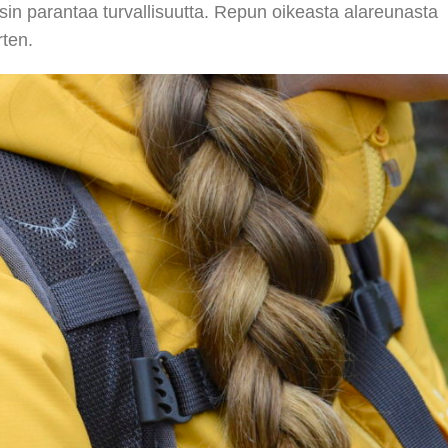
isin parantaa turvallisuutta. Repun oikeasta alareunasta
rten.