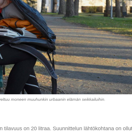
eltuu moneen muuhunkin urbaanin elämän seikkailuihin.
 tilavuus on 20 litraa. Suunnittelun lähtökohtana on ollu