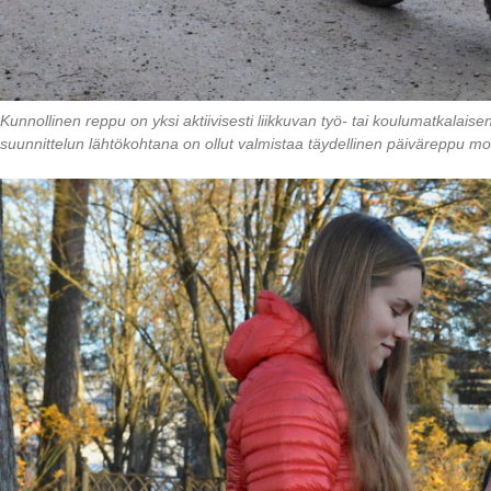
Kunnollinen reppu on yksi aktiivisesti liikkuvan työ- tai koulumatkalai
suunnittelun lähtökohtana on ollut valmistaa täydellinen päiväreppu mo