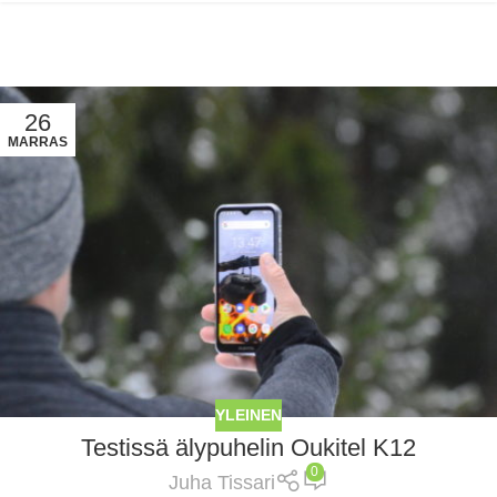
26
MARRAS
YLEINEN
Testissä älypuhelin Oukitel K12
0
Juha Tissari