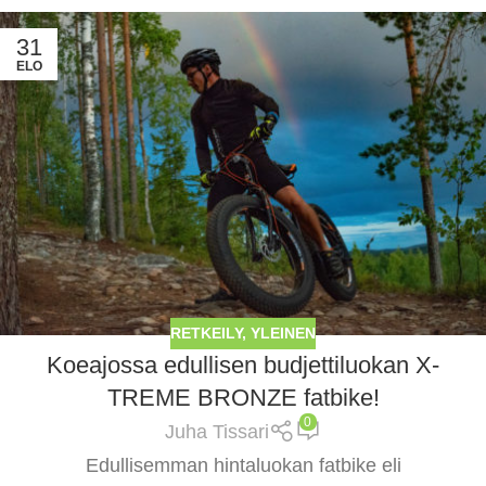
31
ELO
RETKEILY
,
YLEINEN
Koeajossa edullisen budjettiluokan X-
TREME BRONZE fatbike!
0
Juha Tissari
Edullisemman hintaluokan fatbike eli