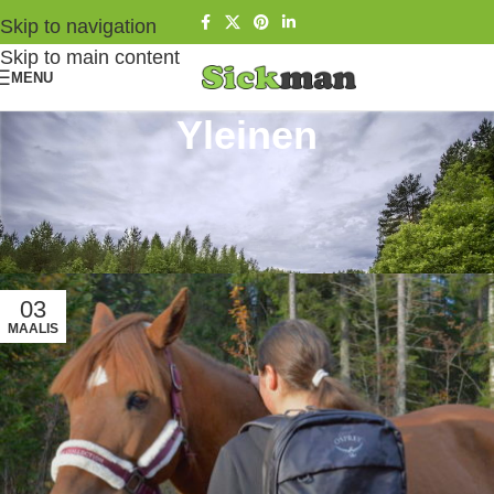
Skip to navigation
Skip to main content
MENU
Yleinen
Yleinen- kategoriassa ovat kaikki muista aiheista
kertovat kirjoitukset. Ne voivat liittyä mihin vaan
mielenkiintoiseen aihepiiriin.
03
MAALIS