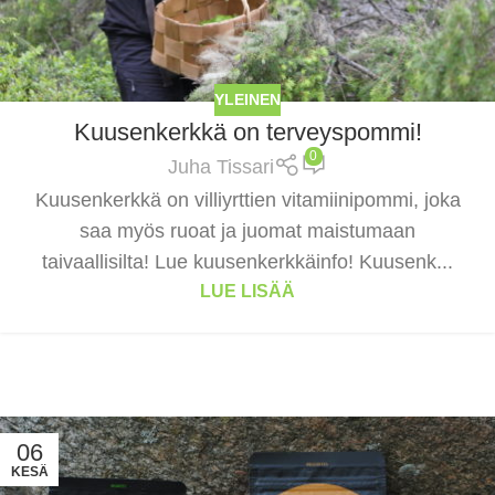
YLEINEN
Kuusenkerkkä on terveyspommi!
0
Juha Tissari
Kuusenkerkkä on villiyrttien vitamiinipommi, joka
saa myös ruoat ja juomat maistumaan
taivaallisilta! Lue kuusenkerkkäinfo! Kuusenk...
LUE LISÄÄ
06
KESÄ