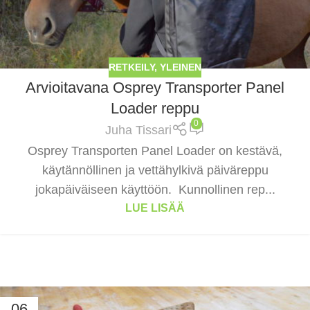
RETKEILY
,
YLEINEN
Arvioitavana Osprey Transporter Panel
Loader reppu
0
Juha Tissari
Osprey Transporten Panel Loader on kestävä,
käytännöllinen ja vettähylkivä päiväreppu
jokapäiväiseen käyttöön. Kunnollinen rep...
LUE LISÄÄ
06