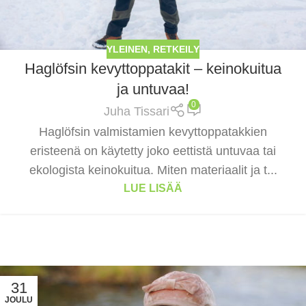
YLEINEN
,
RETKEILY
Haglöfsin kevyttoppatakit – keinokuitua
ja untuvaa!
0
Juha Tissari
Haglöfsin valmistamien kevyttoppatakkien
eristeenä on käytetty joko eettistä untuvaa tai
ekologista keinokuitua. Miten materiaalit ja t...
LUE LISÄÄ
31
JOULU