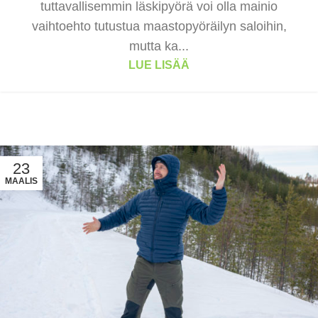
tuttavallisemmin läskipyörä voi olla mainio
vaihtoehto tutustua maastopyöräilyn saloihin,
mutta ka...
LUE LISÄÄ
23
MAALIS