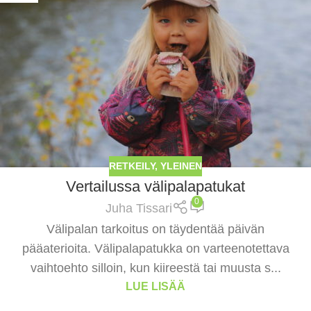
RETKEILY
,
YLEINEN
Vertailussa välipalapatukat
0
Juha Tissari
Välipalan tarkoitus on täydentää päivän
pääaterioita. Välipalapatukka on varteenotettava
vaihtoehto silloin, kun kiireestä tai muusta s...
LUE LISÄÄ