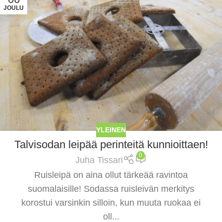
JOULU
YLEINEN
Talvisodan leipää perinteitä kunnioittaen!
0
Juha Tissari
Ruisleipä on aina ollut tärkeää ravintoa
suomalaisille! Sodassa ruisleivän merkitys
korostui varsinkin silloin, kun muuta ruokaa ei
oll...