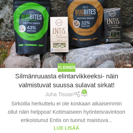
YLEINEN
Silmänruuasta elintarvikkeeksi- näin
valmistuvat suussa sulavat sirkat!
0
Juha Tissari
Sirkoilla herkuttelu ei ole koskaan aikaisemmin
ollut näin helppoa! Kotimaiseen hyönteisravintoon
erikoistunut Entis on tuonut maistuva...
LUE LISÄÄ