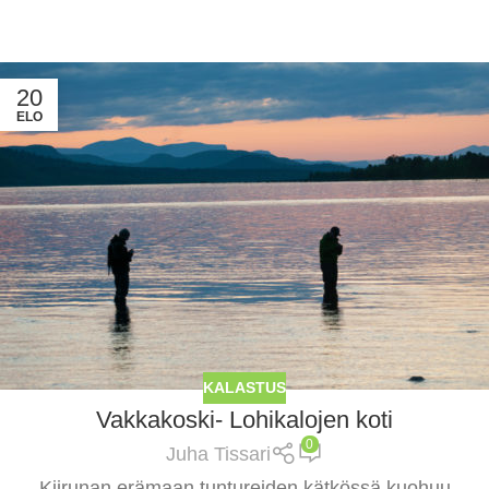
20
ELO
KALASTUS
Vakkakoski- Lohikalojen koti
0
Juha Tissari
Kiirunan erämaan tuntureiden kätkössä kuohuu