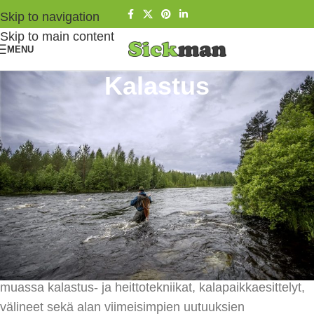
Skip to navigation
Skip to main content
MENU
Kalastus
Kalastus on yksi suosituimmista harrastuksistamme.
Lähes joka kolmas suomalainen harrastaa vapaa-
ajankalastusta. Kalastus sopii kaikille ikää ja sukupuolta
katsomatta. Kalastuksen ohessa edellytykset luonnon
monipuoliseen havainnointiin ovat erinomaiset, sillä
kalastuksen oheen voi yhdistää muitakin
luontoharrastuksia. Sickman- blogin kautta jaan tietoa
erityisesti perhokalastuksen, jigikalastuksen sekä
pilkkimisen kalastusmuodoista. Aiheita ovat muun
muassa kalastus- ja heittotekniikat, kalapaikkaesittelyt,
välineet sekä alan viimeisimpien uutuuksien