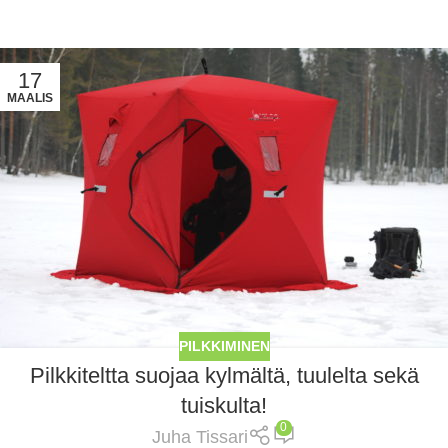
17
MAALIS
PILKKIMINEN
Pilkkiteltta suojaa kylmältä, tuulelta sekä
tuiskulta!
0
Juha Tissari