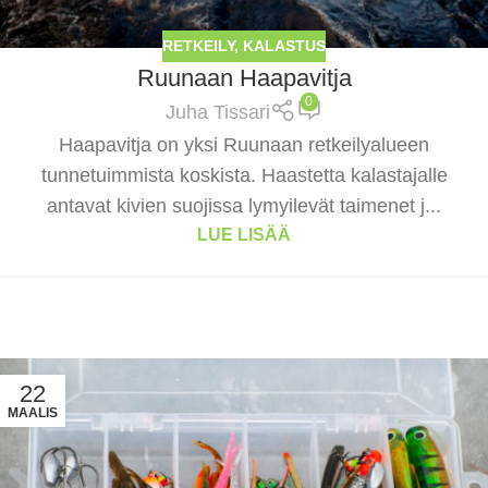
RETKEILY
,
KALASTUS
Ruunaan Haapavitja
0
Juha Tissari
Haapavitja on yksi Ruunaan retkeilyalueen
tunnetuimmista koskista. Haastetta kalastajalle
antavat kivien suojissa lymyilevät taimenet j...
LUE LISÄÄ
22
MAALIS