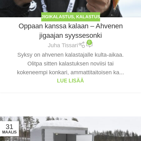
JIGIKALASTUS
,
KALASTUS
Oppaan kanssa kalaan – Ahvenen
jigaajan syyssesonki
0
Juha Tissari
Syksy on ahvenen kalastajalle kulta-aikaa.
Olitpa sitten kalastuksen noviisi tai
kokeneempi konkari, ammattitaitoisen ka...
LUE LISÄÄ
31
MAALIS