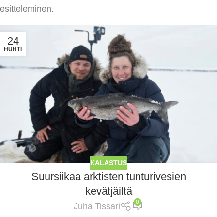
esitteleminen.
24
HUHTI
KALASTUS
Suursiikaa arktisten tunturivesien
kevätjäiltä
0
Juha Tissari