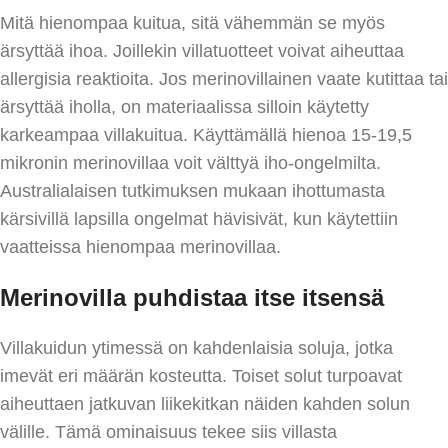
Mitä hienompaa kuitua, sitä vähemmän se myös
ärsyttää ihoa. Joillekin villatuotteet voivat aiheuttaa
allergisia reaktioita. Jos merinovillainen vaate kutittaa tai
ärsyttää iholla, on materiaalissa silloin käytetty
karkeampaa villakuitua. Käyttämällä hienoa 15-19,5
mikronin merinovillaa voit välttyä iho-ongelmilta.
Australialaisen tutkimuksen mukaan ihottumasta
kärsivillä lapsilla ongelmat hävisivät, kun käytettiin
vaatteissa hienompaa merinovillaa.
Merinovilla puhdistaa itse itsensä
Villakuidun ytimessä on kahdenlaisia soluja, jotka
imevät eri määrän kosteutta. Toiset solut turpoavat
aiheuttaen jatkuvan liikekitkan näiden kahden solun
välille. Tämä ominaisuus tekee siis villasta