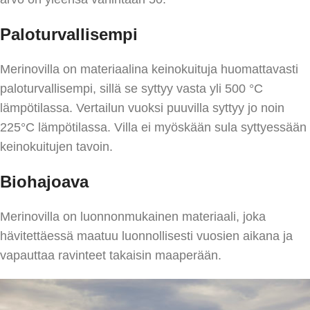
Paloturval
lisempi
Merinovilla on materiaalina keinokuituja huomattavasti
paloturvallisempi, sillä se syttyy vasta yli 500 °C
lämpötilassa. Vertailun vuoksi puuvilla syttyy jo noin
225°C lämpötilassa. Villa ei myöskään sula syttyessään
keinokuitujen tavoin.
Biohajoava
Merinovilla on luonnonmukainen materiaali, joka
hävitettäessä maatuu luonnollisesti vuosien aikana ja
vapauttaa ravinteet takaisin maaperään.