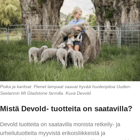
Poika ja karitsat. Pienet lampaat saavat hyvää huolenpitoa Uuden-
Seelannin Mt Gladstone farmilla. Kuva Devold.
Mistä Devold- tuotteita on saatavilla?
Devold tuotteita on saatavilla monista retkeily- ja
urheilutuotteita myyvistä erikoisliikkeistä ja