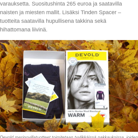
varauksetta. Suositushinta 265 euroa ja saatavilla
naisten ja miesten mallit. Lisäksi Tinden Spacer –
tuotteita saatavilla hupullisena takkina sekä
hihattomana liivinä.
Devold merinovillatuotteet toimitetaan tyylikkäissä pakkauksissa, joiden