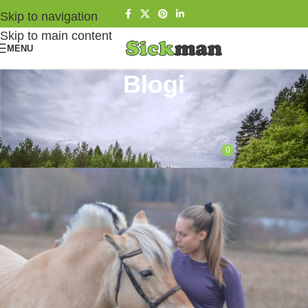
Skip to navigation
Skip to main content
MENU
Blogi
RETKEILY
Devold merinovillavaatteet
0
Juha Tissari
On 19.11.2019