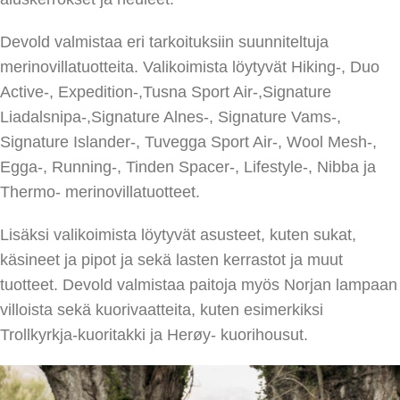
Devold valmistaa eri tarkoituksiin suunniteltuja
merinovillatuotteita. Valikoimista löytyvät Hiking-, Duo
Active-, Expedition-,Tusna Sport Air-,Signature
Liadalsnipa-,Signature Alnes-, Signature Vams-,
Signature Islander-, Tuvegga Sport Air-, Wool Mesh-,
Egga-, Running-, Tinden Spacer-, Lifestyle-, Nibba ja
Thermo- merinovillatuotteet.
Lisäksi valikoimista löytyvät asusteet, kuten sukat,
käsineet ja pipot ja sekä lasten kerrastot ja muut
tuotteet. Devold valmistaa paitoja myös Norjan lampaan
villoista sekä kuorivaatteita, kuten esimerkiksi
Trollkyrkja-kuoritakki ja Herøy- kuorihousut.