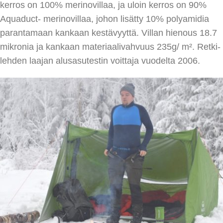
kerros on 100% merinovillaa, ja uloin kerros on 90%
Aquaduct- merinovillaa, johon lisätty 10% polyamidia
parantamaan kankaan kestävyyttä. Villan hienous 18.7
mikronia ja kankaan materiaalivahvuus 235g/ m². Retki-
lehden laajan alusasutestin voittaja vuodelta 2006.