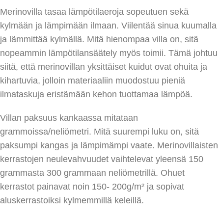
Merinovilla tasaa lämpötilaeroja sopeutuen sekä
kylmään ja lämpimään ilmaan. Viilentää sinua kuumalla
ja lämmittää kylmällä. Mitä hienompaa villa on, sitä
nopeammin lämpötilansäätely myös toimii. Tämä johtuu
siitä, että merinovillan yksittäiset kuidut ovat ohuita ja
kihartuvia, jolloin materiaaliin muodostuu pieniä
ilmataskuja eristämään kehon tuottamaa lämpöä.
Villan paksuus kankaassa mitataan
grammoissa/neliömetri. Mitä suurempi luku on, sitä
paksumpi kangas ja lämpimämpi vaate. Merinovillaisten
kerrastojen neulevahvuudet vaihtelevat yleensä 150
grammasta 300 grammaan neliömetrillä. Ohuet
kerrastot painavat noin 150- 200g/m² ja sopivat
aluskerrastoiksi kylmemmillä keleillä.