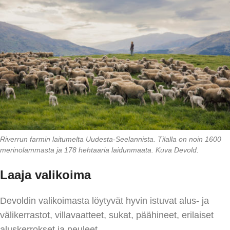
Riverrun farmin laitumelta Uudesta-Seelannista. Tilalla on noin 1600
merinolammasta ja 178 hehtaaria laidunmaata. Kuva Devold.
Laaja valikoima
Devoldin valikoimasta löytyvät hyvin istuvat alus- ja
välikerrastot, villavaatteet, sukat, päähineet, erilaiset
aluskerrokset ja neuleet.