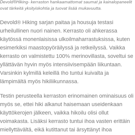
Devold®Hiking- kerraston hankaamattomat saumat ja kainalopaneelit
ovat tärkeitä yksityiskohtia ja tuovat lisää mukavuutta.
Devold® Hiking sarjan paitaa ja housuja testasi
urheilullinen nuori nainen. Kerrasto oli ahkerassa
käytössä monenlaisissa ulkoilmaharrastuksissa, kuten
esimerkiksi maastopyöräilyssä ja retkeilyssä. Vaikka
kerrasto on valmistettu 100% merinovillasta, soveltui se
yllättävän hyvin myös intensiivisempään liikuntaan.
Varsinkin kylmillä keleillä Iho tuntui kuivalta ja
lämpimältä myös hikiliikunnassa.
Testin perusteella kerraston erinomainen ominaisuus oli
myös se, ettei hiki alkanut haisemaan useidenkaan
käyttökerojen jälkeen, vaikka hikoilu olisi ollut
voimakasta. Lisäksi kerrasto tuntui ihoa vasten erittäin
miellyttävältä, eikä kutittanut tai ärsyttänyt ihoa