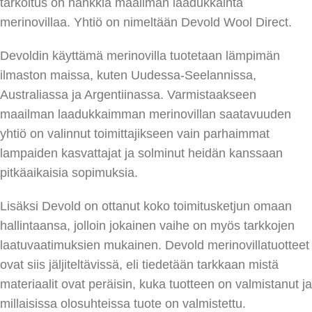
tarkoitus on hankkia maailman laadukkainta
merinovillaa. Yhtiö on nimeltään Devold Wool Direct.
Devoldin käyttämä merinovilla tuotetaan lämpimän
ilmaston maissa, kuten Uudessa-Seelannissa,
Australiassa ja Argentiinassa. Varmistaakseen
maailman laadukkaimman merinovillan saatavuuden
yhtiö on valinnut toimittajikseen vain parhaimmat
lampaiden kasvattajat ja solminut heidän kanssaan
pitkäaikaisia sopimuksia.
Lisäksi Devold on ottanut koko toimitusketjun omaan
hallintaansa, jolloin jokainen vaihe on myös tarkkojen
laatuvaatimuksien mukainen. Devold merinovillatuotteet
ovat siis jäljiteltävissä, eli tiedetään tarkkaan mistä
materiaalit ovat peräisin, kuka tuotteen on valmistanut ja
millaisissa olosuhteissa tuote on valmistettu.