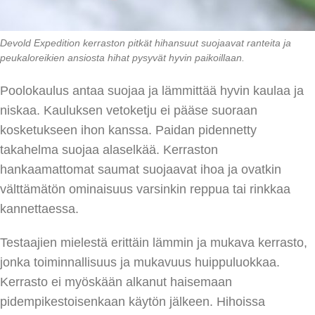
Devold Expedition kerraston pitkät hihansuut suojaavat ranteita ja
peukaloreikien ansiosta hihat pysyvät hyvin paikoillaan.
Poolokaulus antaa suojaa ja lämmittää hyvin kaulaa ja
niskaa. Kauluksen vetoketju ei pääse suoraan
kosketukseen ihon kanssa. Paidan pidennetty
takahelma suojaa alaselkää. Kerraston
hankaamattomat saumat suojaavat ihoa ja ovatkin
välttämätön ominaisuus varsinkin reppua tai rinkkaa
kannettaessa.
Testaajien mielestä erittäin lämmin ja mukava kerrasto,
jonka toiminnallisuus ja mukavuus huippuluokkaa.
Kerrasto ei myöskään alkanut haisemaan
pidempikestoisenkaan käytön jälkeen. Hihoissa