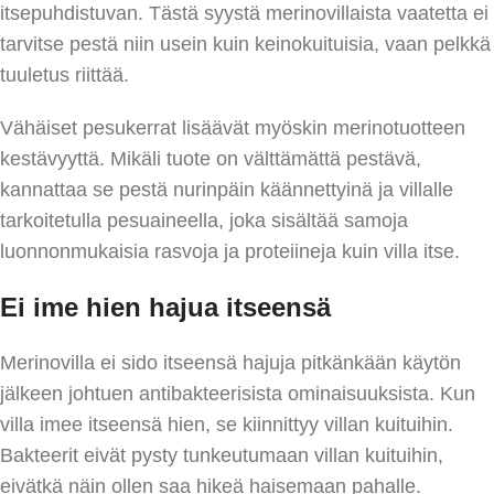
itsepuhdistuvan. Tästä syystä merinovillaista vaatetta ei
tarvitse pestä niin usein kuin keinokuituisia, vaan pelkkä
tuuletus riittää.
Vähäiset pesukerrat lisäävät myöskin merinotuotteen
kestävyyttä. Mikäli tuote on välttämättä pestävä,
kannattaa se pestä nurinpäin käännettyinä ja villalle
tarkoitetulla pesuaineella, joka sisältää samoja
luonnonmukaisia rasvoja ja proteiineja kuin villa itse.
Ei ime hien hajua itseensä
Merinovilla ei sido itseensä hajuja pitkänkään käytön
jälkeen johtuen antibakteerisista ominaisuuksista. Kun
villa imee itseensä hien, se kiinnittyy villan kuituihin.
Bakteerit eivät pysty tunkeutumaan villan kuituihin,
eivätkä näin ollen saa hikeä haisemaan pahalle.