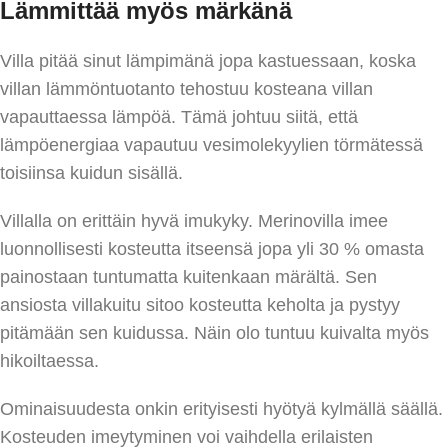
Lämmittää myös märkänä
Villa pitää sinut lämpimänä jopa kastuessaan, koska
villan lämmöntuotanto tehostuu kosteana villan
vapauttaessa lämpöä. Tämä johtuu siitä, että
lämpöenergiaa vapautuu vesimolekyylien törmätessä
toisiinsa kuidun sisällä.
Villalla on erittäin hyvä imukyky. Merinovilla imee
luonnollisesti kosteutta itseensä jopa yli 30 % omasta
painostaan tuntumatta kuitenkaan märältä. Sen
ansiosta villakuitu sitoo kosteutta keholta ja pystyy
pitämään sen kuidussa. Näin olo tuntuu kuivalta myös
hikoiltaessa.
Ominaisuudesta onkin erityisesti hyötyä kylmällä säällä.
Kosteuden imeytyminen voi vaihdella erilaisten