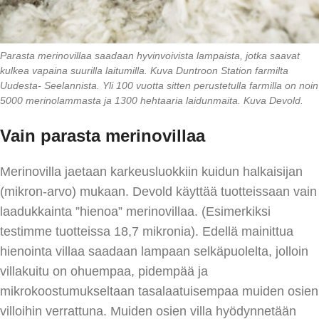
Parasta merinovillaa saadaan hyvinvoivista lampaista, jotka saavat
kulkea vapaina suurilla laitumilla. Kuva Duntroon Station farmilta
Uudesta- Seelannista. Yli 100 vuotta sitten perustetulla farmilla on noin
5000 merinolammasta ja 1300 hehtaaria laidunmaita. Kuva Devold.
Vain parasta merinovillaa
Merinovilla jaetaan karkeusluokkiin kuidun halkaisijan
(mikron-arvo) mukaan. Devold käyttää tuotteissaan vain
laadukkainta ”hienoa” merinovillaa. (Esimerkiksi
testimme tuotteissa 18,7 mikronia). Edellä mainittua
hienointa villaa saadaan lampaan selkäpuolelta, jolloin
villakuitu on ohuempaa, pidempää ja
mikrokoostumukseltaan tasalaatuisempaa muiden osien
villoihin verrattuna. Muiden osien villa hyödynnetään