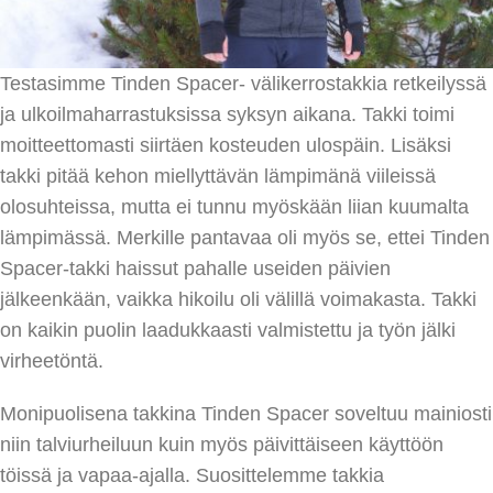
Testasimme Tinden Spacer- välikerrostakkia retkeilyssä
ja ulkoilmaharrastuksissa syksyn aikana. Takki toimi
moitteettomasti siirtäen kosteuden ulospäin. Lisäksi
takki pitää kehon miellyttävän lämpimänä viileissä
olosuhteissa, mutta ei tunnu myöskään liian kuumalta
lämpimässä. Merkille pantavaa oli myös se, ettei Tinden
Spacer-takki haissut pahalle useiden päivien
jälkeenkään, vaikka hikoilu oli välillä voimakasta. Takki
on kaikin puolin laadukkaasti valmistettu ja työn jälki
virheetöntä.
Monipuolisena takkina Tinden Spacer soveltuu mainiosti
niin talviurheiluun kuin myös päivittäiseen käyttöön
töissä ja vapaa-ajalla. Suosittelemme takkia